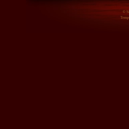
© S
Temp