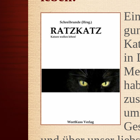
Ein
gun
Ka
in 
Me
hab
zu
um
Ges
und über unser liebs